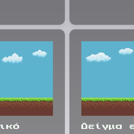
ικό
Δείγμα 