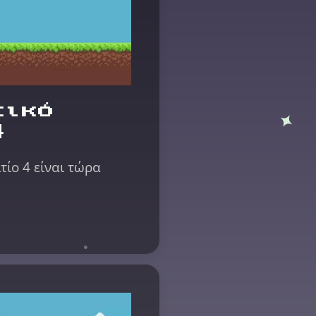
τικό
4
τίο 4 είναι τώρα